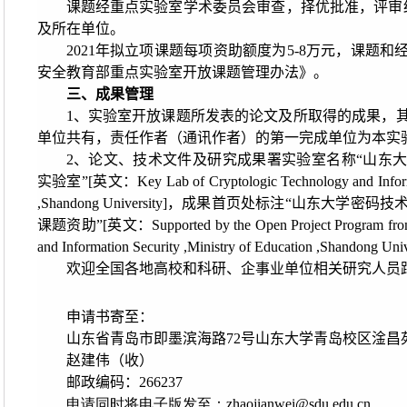
课题经重点实验室学术委员会审查，择优批准，评审结
及所在单位。
2021年拟立项课题每项资助额度为5-8万元，课题
安全教育部重点实验室开放课题管理办法》。
三、成果管理
1、实验室开放课题所发表的论文及所取得的成果，
单位共有，责任作者（通讯作者）的第一完成单位为本实
2、论文、技术文件及研究成果署实验室名称“山东
实验室”[英文：
Key Lab of Cryptologic Technology and Inform
,Shandong University
]，成果首页处标注“山东大学密码技
课题资助”[英文：
Supported by the Open Project Program fr
and Information Security ,Ministry of Education ,Shandong Univ
欢迎全国各地高校和科研、企事业单位相关研究人员
申请书寄至：
山东省青岛市即墨滨海路72号山东大学青岛校区淦昌
赵建伟（收）
邮政编码：266237
申请同时将电子版发至：
zhaojianwei@sdu.edu.cn